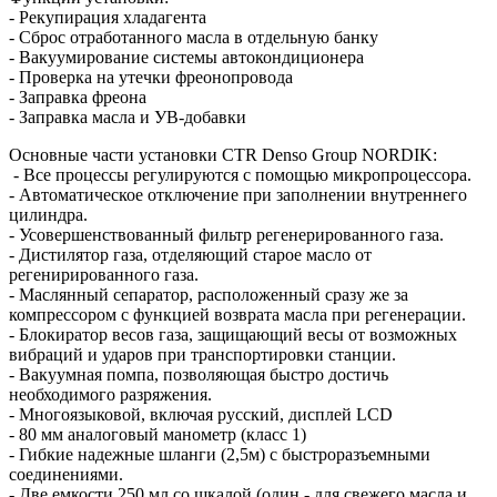
- Рекупирация хладагента
- Сброс отработанного масла в отдельную банку
- Вакуумирование системы автокондиционера
- Проверка на утечки фреонопровода
- Заправка фреона
- Заправка масла и УВ-добавки
Основные части установки CTR Denso Group NORDIK:
- Все процессы регулируются с помощью микропроцессора.
- Автоматическое отключение при заполнении внутреннего
цилиндра.
- Усовершенствованный фильтр регенерированного газа.
- Дистилятор газа, отделяющий старое масло от
регенирированного газа.
- Маслянный сепаратор, расположенный сразу же за
компрессором с функцией возврата масла при регенерации.
- Блокиратор весов газа, защищающий весы от возможных
вибраций и ударов при транспортировки станции.
- Вакуумная помпа, позволяющая быстро достичь
необходимого разряжения.
- Многоязыковой, включая русский, дисплей LCD
- 80 мм аналоговый манометр (класс 1)
- Гибкие надежные шланги (2,5м) с быстроразъемными
соединениями.
- Две емкости 250 мл со шкалой (один - для свежего масла и