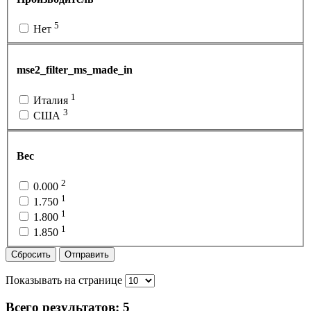
5
Нет
mse2_filter_ms_made_in
1
Италия
3
США
Вес
2
0.000
1
1.750
1
1.800
1
1.850
Сбросить
Отправить
Показывать на странице
Всего результатов:
5