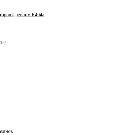
аторов фреоном R404a
ера
азинов