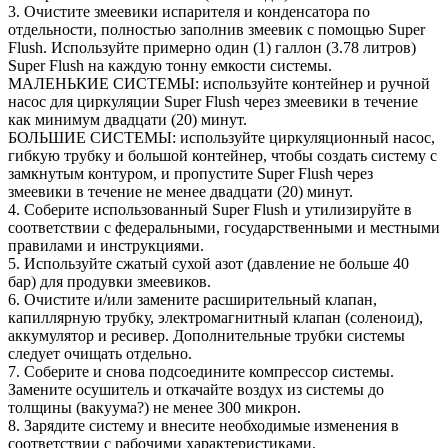
3. Очистите змеевики испарителя и конденсатора по
отдельности, полностью заполнив змеевик с помощью Super
Flush. Используйте примерно один (1) галлон (3.78 литров)
Super Flush на каждую тонну емкости системы.
МАЛЕНЬКИЕ СИСТЕМЫ: используйте контейнер и ручной
насос для циркуляции Super Flush через змеевики в течение
как минимум двадцати (20) минут.
БОЛЬШИЕ СИСТЕМЫ: используйте циркуляционный насос,
гибкую трубку и большой контейнер, чтобы создать систему с
замкнутым контуром, и пропустите Super Flush через
змеевики в течение не менее двадцати (20) минут.
4. Соберите использованный Super Flush и утилизируйте в
соответствии с федеральными, государственными и местными
правилами и инструкциями.
5. Используйте сжатый сухой азот (давление не больше 40
бар) для продувки змеевиков.
6. Очистите и/или замените расширительный клапан,
капиллярную трубку, электромагнитный клапан (соленоид),
аккумулятор и ресивер. Дополнительные трубки системы
следует очищать отдельно.
7. Соберите и снова подсоедините компрессор системы.
Замените осушитель и откачайте воздух из системы до
толщины (вакуума?) не менее 300 микрон.
8. Зарядите систему и внесите необходимые изменения в
соответствии с рабочими характеристиками.