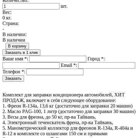
Количество:
шт.
Вес:
0 кг.
Страна:
-
В наличии:
В наличии
В корзину
Заказать в 1 клик
Ваше имя
*
:
Город
*
:
Email
*
:
Телефон
*
:
Комплект для заправки кондиционера автомобилей, ХИТ
ПРОДАЖ, включает в себя следующее оборудование:
1. Фреон R-134a, 13,6 кг (достаточно для заправки 20 машин)
2. Масло PAG-100, 1 литр (достаточно для заправки 30 машин)
3. Весы для фреона, до 50 кг, пр-ва Тайвань,
4. Электронный течеискатель френа, пр-ва Тайвань,
5. Манометрический коллектор для фреонов R-134a, R-404a и
R-12 в комплекте со шлангами 150 см и прямыми