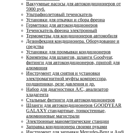
Вакуумные насосы для автокондиционеров от
5900 руб.
Ультрафиолетовый течеискатель
Установки для откачки и сбора фреона
Герметики для автокондиционеров
Течеискатель фреона электронный
Термометры для кондиционеров автомобиля
Дезинфекция кондиционера. Оборудование и
средства
Установки для промывки кондиционеров
Кримперы для шлангов, шланги Goodyear,
фитинги для автокондиционеров, припой для
алюминия
Инструмент для снятия и установки
электромагнитной муфты компрессора,
подшипники, реле давления и др.
Набор для диагностики A/C, анализатор
хладагента
Стальные фитинги для автокондиционеров
Шланги для автокондиционеров GOODYEAR
GALAXY стандартные, тонкостенные,
алюминиевые магистрали
Электронные манометрические станции
Заправка кондиционера своими руками
Инструмент для заправки Mercedes-Benz и Audi