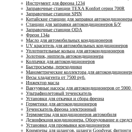
Инструмент для фреона 1234
Заправочные станции TEXA Konfort серии 700R
Заправочные станции SPIN
Китайские станции для заправки автокондиционера
Станции для заправки автокондиционеров Б/У
Заправочные станции ODA
Фреон 134a
Масло для автомобильных кондиционеров
UV краситель для автомобильных кондиционеров
Уплотнительные кольца для автокондиционеров
Золотник, ниппель автокондиционера
Колпачки для автокондиционеров
Быстросъемы, переходники
Манометрические коллектора для автокондиционер
Весы хладагента от 7500 руб.
Инжектор масла
Вакуумные насосы для автокондиционеров от 5900 
Ультрафиолетовый течеискатель
Установки для откачки и сбора фреона
Герметики для автокондиционеров
Течеискатель фреона электронный
Термометры для кондиционеров автомобиля
Дезинфекция кондиционера. Оборудование и средс
Установки для промывки кондиционеров
Кримперы для шлангов, шланги Goodyear, фитинги