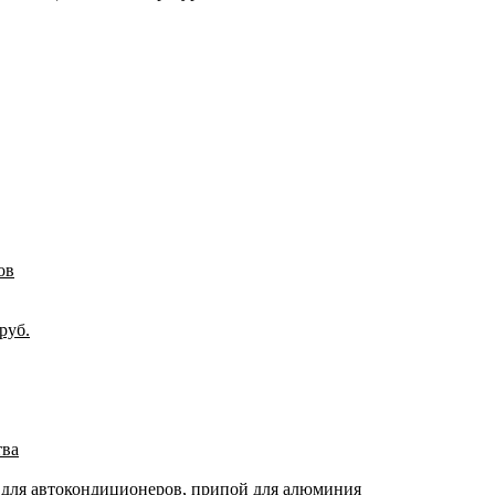
ов
руб.
тва
 для автокондиционеров, припой для алюминия