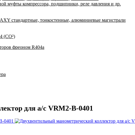
ной муфты компрессора, подшипники, реле давления и др.
Y стандартные, тонкостенные, алюминиевые магистрали
4 (CO²)
аторов фреоном R404a
ера
ектор для a/c VRM2-B-0401