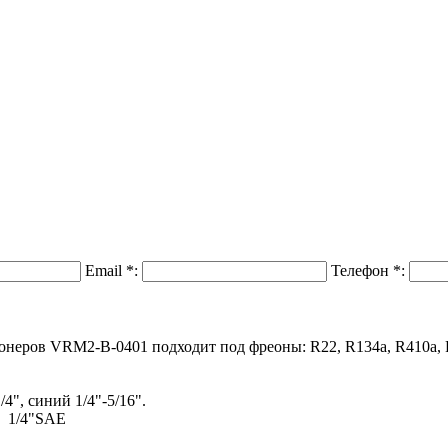
Email
*
:
Телефон
*
:
неров VRM2-B-0401 подходит под фреоны: R22, R134a, R410a, R
/4", синий 1/4"-5/16".
" 1/4"SAE