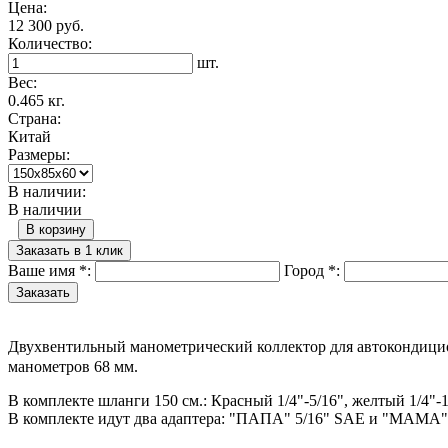
Цена:
12 300 руб.
Количество:
шт.
Вес:
0.465 кг.
Страна:
Китай
Размеры:
В наличии:
В наличии
В корзину
Заказать в 1 клик
Ваше имя
*
:
Город
*
:
Двухвентильный манометрический коллектор для автокондицио
манометров 68 мм.
В комплекте шланги 150 см.: Красный 1/4"-5/16", желтый 1/4"-1
В комплекте идут два адаптера: "ПАПА" 5/16" SAE и "МАМА