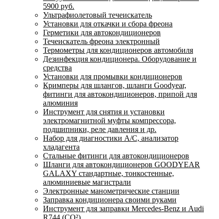
5900 руб.
Ультрафиолетовый течеискатель
Установки для откачки и сбора фреона
Герметики для автокондиционеров
Течеискатель фреона электронный
Термометры для кондиционеров автомобиля
Дезинфекция кондиционера. Оборудование и
средства
Установки для промывки кондиционеров
Кримперы для шлангов, шланги Goodyear,
фитинги для автокондиционеров, припой для
алюминия
Инструмент для снятия и установки
электромагнитной муфты компрессора,
подшипники, реле давления и др.
Набор для диагностики A/C, анализатор
хладагента
Стальные фитинги для автокондиционеров
Шланги для автокондиционеров GOODYEAR
GALAXY стандартные, тонкостенные,
алюминиевые магистрали
Электронные манометрические станции
Заправка кондиционера своими руками
Инструмент для заправки Mercedes-Benz и Audi
R744 (CO²)