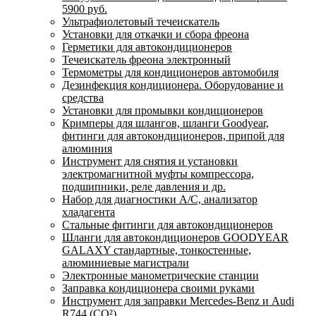
5900 руб.
Ультрафиолетовый течеискатель
Установки для откачки и сбора фреона
Герметики для автокондиционеров
Течеискатель фреона электронный
Термометры для кондиционеров автомобиля
Дезинфекция кондиционера. Оборудование и
средства
Установки для промывки кондиционеров
Кримперы для шлангов, шланги Goodyear,
фитинги для автокондиционеров, припой для
алюминия
Инструмент для снятия и установки
электромагнитной муфты компрессора,
подшипники, реле давления и др.
Набор для диагностики A/C, анализатор
хладагента
Стальные фитинги для автокондиционеров
Шланги для автокондиционеров GOODYEAR
GALAXY стандартные, тонкостенные,
алюминиевые магистрали
Электронные манометрические станции
Заправка кондиционера своими руками
Инструмент для заправки Mercedes-Benz и Audi
R744 (CO²)