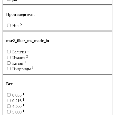
Производитель
5
Нет
mse2_filter_ms_made_in
1
Бельгия
2
Италия
1
Китай
1
Нидернды
Вес
1
0.035
1
0.216
1
4.500
1
5.000