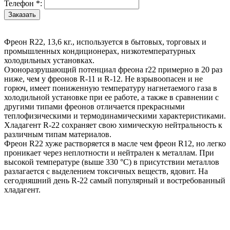
Телефон
*
:
Фреон R22, 13,6 кг., используется в бытовых, торговых и
промышленных кондиционерах, низкотемпературных
холодильных установках.
Озоноразрушающий потенциал фреона r22 примерно в 20 раз
ниже, чем у фреонов R-11 и R-12. Не взрывоопасен и не
горюч, имеет пониженную температуру нагнетаемого газа в
холодильной установке при ее работе, а также в сравнении с
другими типами фреонов отличается прекрасными
теплофизическими и термодинамическими характеристиками.
Хладагент R-22 сохраняет свою химическую нейтральность к
различным типам материалов.
Фреон R22 хуже растворяется в масле чем фреон R12, но легко
проникает через неплотности и нейтрален к металлам. При
высокой температуре (выше 330 °C) в присутствии металлов
разлагается с выделением токсичных веществ, ядовит. На
сегодняшний день R-22 самый популярный и востребованный
хладагент.
Назад в выбранную категорию