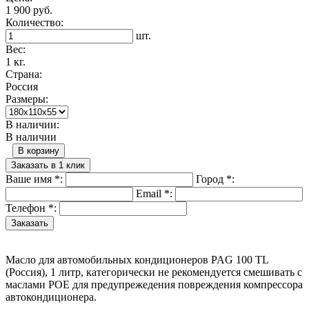
1 900 руб.
Количество:
шт.
Вес:
1 кг.
Страна:
Россия
Размеры:
В наличии:
В наличии
В корзину
Заказать в 1 клик
Ваше имя
*
:
Город
*
:
Email
*
:
Телефон
*
:
Масло для автомобильных кондиционеров PAG 100 TL
(Россия), 1 литр, категорически не рекомендуется смешивать с
маслами POE для предупрежедения повреждения компрессора
автокондиционера.