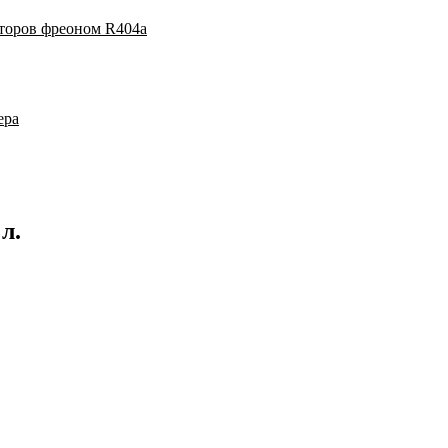
аторов фреоном R404a
ера
л.