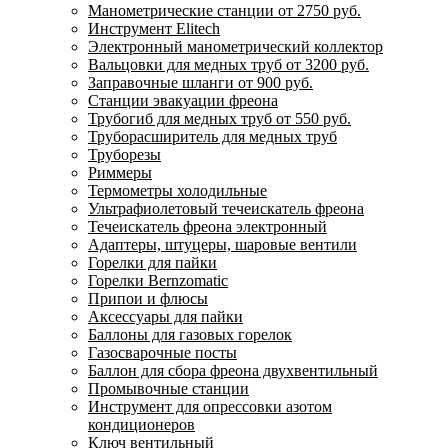
Манометрические станции от 2750 руб.
Инструмент Elitech
Электронный манометрический коллектор
Вальцовки для медных труб от 3200 руб.
Заправочные шланги от 900 руб.
Станции эвакуации фреона
Трубогиб для медных труб от 550 руб.
Труборасширитель для медных труб
Труборезы
Риммеры
Термометры холодильные
Ультрафиолетовый течеискатель фреона
Течеискатель фреона электронный
Адаптеры, штуцеры, шаровые вентили
Горелки для пайки
Горелки Bernzomatic
Припои и флюсы
Аксессуары для пайки
Баллоны для газовых горелок
Газосварочные посты
Баллон для сбора фреона двухвентильный
Промывочные станции
Инструмент для опрессовки азотом
кондиционеров
Ключ вентильный