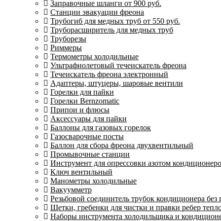
Заправочные шланги от 900 руб.
Станции эвакуации фреона
Трубогиб для медных труб от 550 руб.
Труборасширитель для медных труб
Труборезы
Риммеры
Термометры холодильные
Ультрафиолетовый течеискатель фреона
Течеискатель фреона электронный
Адаптеры, штуцеры, шаровые вентили
Горелки для пайки
Горелки Bernzomatic
Припои и флюсы
Аксессуары для пайки
Баллоны для газовых горелок
Газосварочные посты
Баллон для сбора фреона двухвентильный
Промывочные станции
Инструмент для опрессовки азотом кондиционер
Ключ вентильный
Манометры холодильные
Вакуумметр
Резьбовой соединитель трубок кондиционера без
Щетки, гребенки для чистки и правки ребер теп
Наборы инструмента холодильщика и кондицион