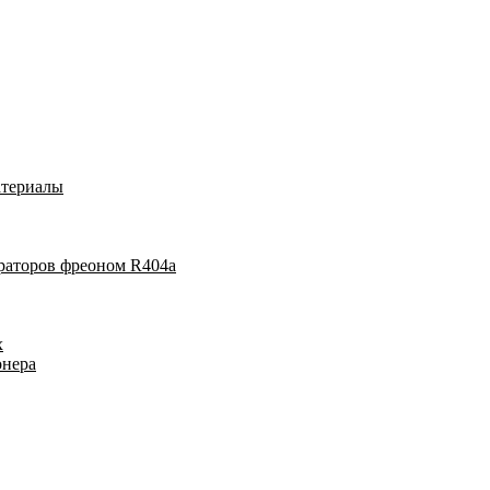
атериалы
раторов фреоном R404a
х
онера