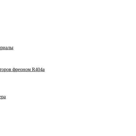
ериалы
аторов фреоном R404a
ера