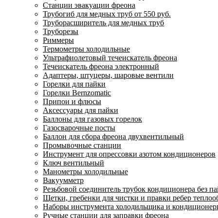
Станции эвакуации фреона
Трубогиб для медных труб от 550 руб.
Труборасширитель для медных труб
Труборезы
Риммеры
Термометры холодильные
Ультрафиолетовый течеискатель фреона
Течеискатель фреона электронный
Адаптеры, штуцеры, шаровые вентили
Горелки для пайки
Горелки Bernzomatic
Припои и флюсы
Аксессуары для пайки
Баллоны для газовых горелок
Газосварочные посты
Баллон для сбора фреона двухвентильный
Промывочные станции
Инструмент для опрессовки азотом кондиционеров
Ключ вентильный
Манометры холодильные
Вакуумметр
Резьбовой соединитель трубок кондиционера без п
Щетки, гребенки для чистки и правки ребер тепло
Наборы инструмента холодильщика и кондиционе
Ручные станции для заправки фреона