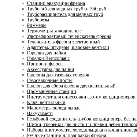
Станции эвакуации фреона
Трубогиб для медных труб от 550 руб.
Труборасширитель для медных труб
Труборезы
Риммеры
Термометры холодильные
Ультрафиолетовый течеискатель фреона
Течеискатель фреона электронный
Адаптеры, штуцеры, шаровые вентили
Горелки для пайки
Горелки Bernzomatic
Припои и флюсы
Аксессуары для пайки
Баллоны для газовых горелок
Газосварочные посты
Баллон для сбора фреона двухвентильный
Промывочные станции
Инструмент для опрессовки азотом кондиционеров
Ключ вентильный
Манометры холодильные
Вакуумметр
Резьбовой соединитель трубок кондиционера без п
Щетки, гребенки для чистки и правки ребер тепло
Наборы инструмента холодильщика и кондиционе
Ручные станции для заправки фреона