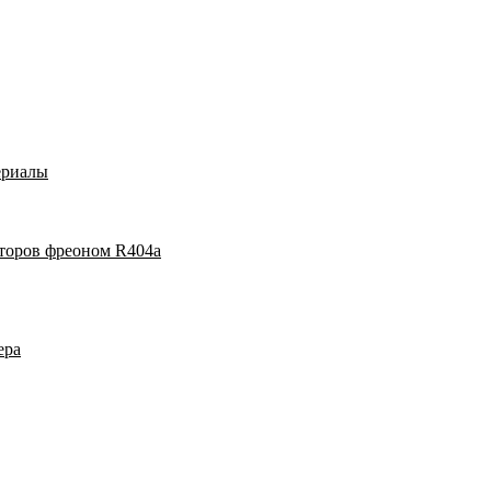
ериалы
аторов фреоном R404a
ера