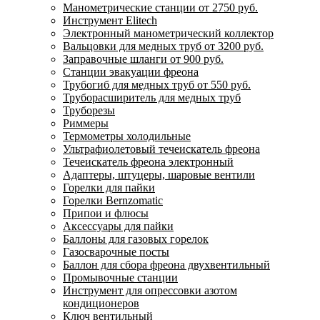
Манометрические станции от 2750 руб.
Инструмент Elitech
Электронный манометрический коллектор
Вальцовки для медных труб от 3200 руб.
Заправочные шланги от 900 руб.
Станции эвакуации фреона
Трубогиб для медных труб от 550 руб.
Труборасширитель для медных труб
Труборезы
Риммеры
Термометры холодильные
Ультрафиолетовый течеискатель фреона
Течеискатель фреона электронный
Адаптеры, штуцеры, шаровые вентили
Горелки для пайки
Горелки Bernzomatic
Припои и флюсы
Аксессуары для пайки
Баллоны для газовых горелок
Газосварочные посты
Баллон для сбора фреона двухвентильный
Промывочные станции
Инструмент для опрессовки азотом
кондиционеров
Ключ вентильный