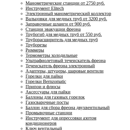
Манометрические станции от 2750 руб.
Инструмент Elitech
Электронный манометрический коллектор
Вальцовки для медных труб от 3200 руб.
Заправочные шланги от 900 руб.
Станции эвакуации фреона
Трубогиб для медных труб от 550 руб.
Труборасширитель для медных труб
Труборезы
Риммеры
Термометры холодильные
Ультрафиолетовый течеискатель фреона
Течеискатель фреона электронный
Адаптеры, штуцеры, шаровые вентили
Горелки для пайки
Горелки Bernzomatic
Припои и флюсы
Аксессуары для пайки
Баллоны для газовых горелок
Газосварочные посты
Баллон для сбора фреона двухвентильный
Промывочные станции
Инструмент для опрессовки азотом
кондиционеров
Ключ вентильный