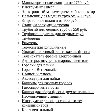
Манометрические станции от 2750 руб.
Инструмент Elitech
Электронный манометрический коллектор
Вальцовки для медных труб от 3200 руб.
Заправочные шланги от 900 руб.
Станции эвакуации фреона
Трубогиб для медных труб от 550 руб.
Труборасширитель для медных труб
Труборезы
Риммеры
Термометры холодильные
Ультрафиолетовый течеискатель фреона
Течеискатель фреона электронный
Адаптеры, штуцеры, шаровые вентили
Горелки для пайки
Горелки Bernzomatic
Припои и флюсы
Аксессуары для пайки
Баллоны для газовых горелок
Газосварочные посты
Баллон для сбора фреона двухвентильный
Промывочные станции
Инструмент для опрессовки азотом
кондиционеров
Ключ вентильный