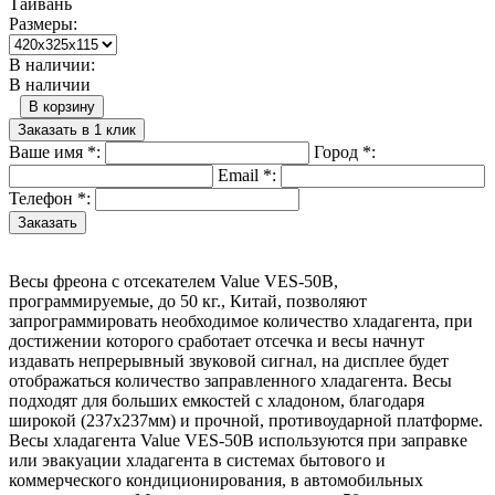
Тайвань
Размеры:
В наличии:
В наличии
В корзину
Заказать в 1 клик
Ваше имя
*
:
Город
*
:
Email
*
:
Телефон
*
:
Весы фреона с отсекателем Value VES-50B,
программируемые, до 50 кг., Китай, позволяют
запрограммировать необходимое количество хладагента, при
достижении которого сработает отсечка и весы начнут
издавать непрерывный звуковой сигнал, на дисплее будет
отображаться количество заправленного хладагента. Весы
подходят для больших емкостей с хладоном, благодаря
широкой (237x237мм) и прочной, противоударной платформе.
Весы хладагента Value VES-50B используются при заправке
или эвакуации хладагента в системах бытового и
коммерческого кондиционирования, в автомобильных