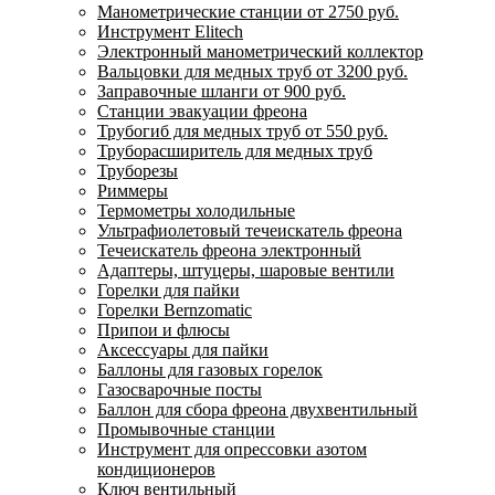
Манометрические станции от 2750 руб.
Инструмент Elitech
Электронный манометрический коллектор
Вальцовки для медных труб от 3200 руб.
Заправочные шланги от 900 руб.
Станции эвакуации фреона
Трубогиб для медных труб от 550 руб.
Труборасширитель для медных труб
Труборезы
Риммеры
Термометры холодильные
Ультрафиолетовый течеискатель фреона
Течеискатель фреона электронный
Адаптеры, штуцеры, шаровые вентили
Горелки для пайки
Горелки Bernzomatic
Припои и флюсы
Аксессуары для пайки
Баллоны для газовых горелок
Газосварочные посты
Баллон для сбора фреона двухвентильный
Промывочные станции
Инструмент для опрессовки азотом
кондиционеров
Ключ вентильный