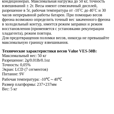
кондиционерах. Максимальная нагрузка до 50 кг, точность
взвешиваний ± 2г. Весы имеют семизначный дисплей,
разрешение в 5г, рабочая температура от -10˚С до 40˚С и 30
часов непрерывной работы батареи. При помощью весов
фреона возможно определить точный вес закаченного фреона
в холодильный контур, имеется режим заправки и режим
восстановления (применяется с установками рекуперации
хладагента), режим повтора.
Для предотвращения поломки весов, никогда не превышайте
максимальную границу взвешивания.
Технические характеристики весов Value VES-50B:
Максимальный вес: 50 кг
Разрешение: 2g/0.01lb/0.1oz
Точность: 0,05%
Экран: LCD (7 сегментов)
Питание: 9V
Рабочая температура: -10℃～40℃
Размер платформы: 237×237мм
Вес: 5 кг
Назад в выбранную категорию