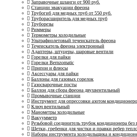
Заправочные шланги от 900 руб.
Станции эвакуации фреона
Трубогиб для медных труб от 550 руб.
Труборасширитель для медных труб
Труборезы
Риммеры
Термометры холодильные
Ультрафиолетовый течеискатель фреона
Течеискатель фреона электронный
Адаптеры, штуцеры, шаровые вентили
Горелки для пайки
Горелки Bernzomatic
Припои и флюсы
Аксессуары для пайки
Баллоны для газовых горелок
Газосварочные посты
Баллон для сбора фреона двухвентильный
Промывочные станции
Инструмент для опрессовки азотом кондиционер
Ключ вентильный
Манометры холодильные
Вакуумметр
Резьбовой соединитель трубок кондиционера без
Щетки, гребенки для чистки и правки ребер теп
Наборы инструмента холодильщика и кондицион