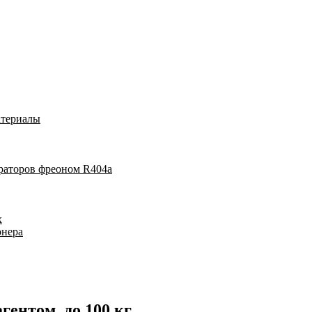
атериалы
раторов фреоном R404a
х
онера
ентом, до 100 кг.