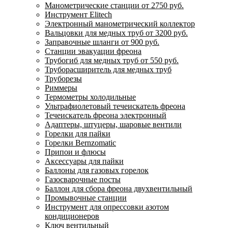
Манометрические станции от 2750 руб.
Инструмент Elitech
Электронный манометрический коллектор
Вальцовки для медных труб от 3200 руб.
Заправочные шланги от 900 руб.
Станции эвакуации фреона
Трубогиб для медных труб от 550 руб.
Труборасширитель для медных труб
Труборезы
Риммеры
Термометры холодильные
Ультрафиолетовый течеискатель фреона
Течеискатель фреона электронный
Адаптеры, штуцеры, шаровые вентили
Горелки для пайки
Горелки Bernzomatic
Припои и флюсы
Аксессуары для пайки
Баллоны для газовых горелок
Газосварочные посты
Баллон для сбора фреона двухвентильный
Промывочные станции
Инструмент для опрессовки азотом
кондиционеров
Ключ вентильный