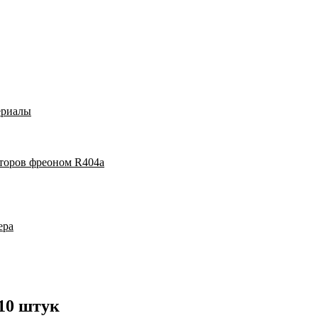
ериалы
аторов фреоном R404a
ера
10 штук