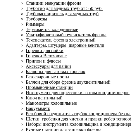
Станции эвакуации фреона
Трубогиб для медных труб от 550 руб.
Труборасширитель для медных труб
Труборезы
Риммеры
Термометры холодильные
Ультрафиолетовый течеискатель фреона
Течеискатель фреона электронный
Адаптеры, штуцеры, шаровые вентили
Горелки для пайки
Горелки Bernzomatic
Припои и флюсы
Аксессуары для пайки
Баллоны для газовых горелок
Газосварочные посты
Баллон для сбора фреона двухвентильный
Промывочные станции
Инструмент для опрессовки азотом кондиционеров
Ключ вентильный
Манометры холодильные
Вакуумметр
Резьбовой соединитель трубок кондиционера без п
Щетки, гребенки для чистки и правки ребер тепло
Наборы инструмента холодильщика и кондиционе
Ручные станции для заправки фреона