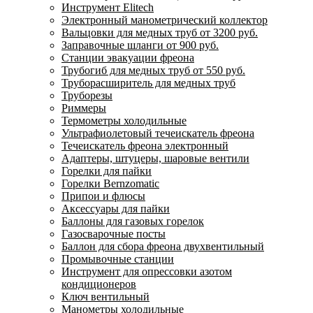
Инструмент Elitech
Электронный манометрический коллектор
Вальцовки для медных труб от 3200 руб.
Заправочные шланги от 900 руб.
Станции эвакуации фреона
Трубогиб для медных труб от 550 руб.
Труборасширитель для медных труб
Труборезы
Риммеры
Термометры холодильные
Ультрафиолетовый течеискатель фреона
Течеискатель фреона электронный
Адаптеры, штуцеры, шаровые вентили
Горелки для пайки
Горелки Bernzomatic
Припои и флюсы
Аксессуары для пайки
Баллоны для газовых горелок
Газосварочные посты
Баллон для сбора фреона двухвентильный
Промывочные станции
Инструмент для опрессовки азотом
кондиционеров
Ключ вентильный
Манометры холодильные