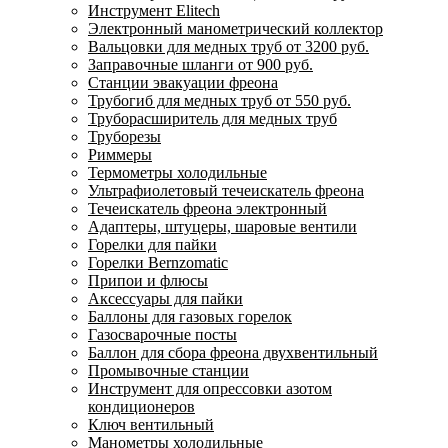
Инструмент Elitech
Электронный манометрический коллектор
Вальцовки для медных труб от 3200 руб.
Заправочные шланги от 900 руб.
Станции эвакуации фреона
Трубогиб для медных труб от 550 руб.
Труборасширитель для медных труб
Труборезы
Риммеры
Термометры холодильные
Ультрафиолетовый течеискатель фреона
Течеискатель фреона электронный
Адаптеры, штуцеры, шаровые вентили
Горелки для пайки
Горелки Bernzomatic
Припои и флюсы
Аксессуары для пайки
Баллоны для газовых горелок
Газосварочные посты
Баллон для сбора фреона двухвентильный
Промывочные станции
Инструмент для опрессовки азотом
кондиционеров
Ключ вентильный
Манометры холодильные