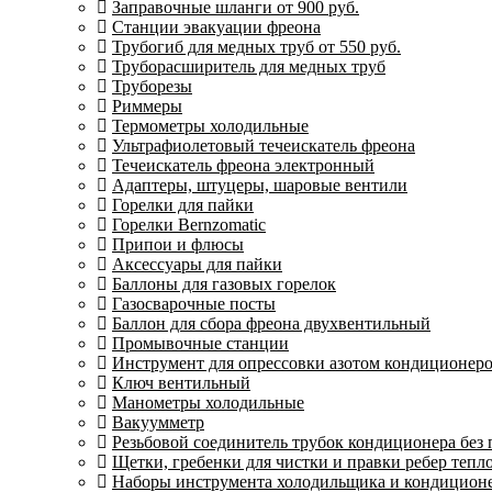
Заправочные шланги от 900 руб.
Станции эвакуации фреона
Трубогиб для медных труб от 550 руб.
Труборасширитель для медных труб
Труборезы
Риммеры
Термометры холодильные
Ультрафиолетовый течеискатель фреона
Течеискатель фреона электронный
Адаптеры, штуцеры, шаровые вентили
Горелки для пайки
Горелки Bernzomatic
Припои и флюсы
Аксессуары для пайки
Баллоны для газовых горелок
Газосварочные посты
Баллон для сбора фреона двухвентильный
Промывочные станции
Инструмент для опрессовки азотом кондиционер
Ключ вентильный
Манометры холодильные
Вакуумметр
Резьбовой соединитель трубок кондиционера без
Щетки, гребенки для чистки и правки ребер теп
Наборы инструмента холодильщика и кондицион