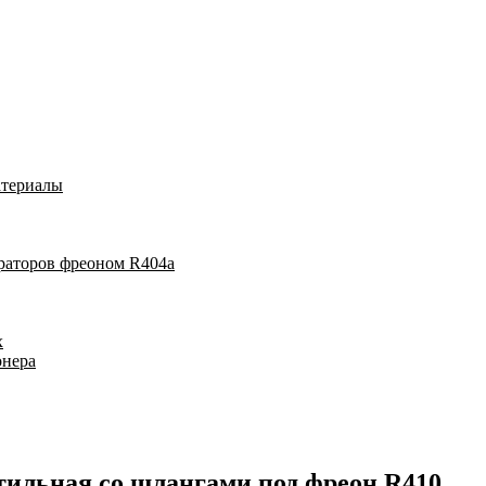
атериалы
раторов фреоном R404a
х
онера
ильная со шлангами под фреон R410