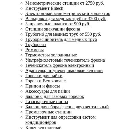
Манометрические станции от 2750 руб.
Инструмент Elitech
Электронный манометрический коллектор
Вальцовки для медных труб от 3200 руб.
Заправочные шланги от 900 руб.
Станции эвакуации фреона
Трубогиб для медных труб от 550 руб.
Труборасширитель для медных труб
Труборезы
Риммеры
Термометры холодильные
Ультрафиолетовый течеискатель фреона
Течеискатель фреона электронный
Адаптеры, штуцеры, шаровые вентили
Горелки для пайки
Горелки Bernzomatic
Припои и флюсы
Аксессуары для пайки
Баллоны для газовых горелок
Газосварочные посты
Баллон для сбора фреона двухвентильный
Промывочные станции
Инструмент для опрессовки азотом
кондиционеров
Ключ вентильный