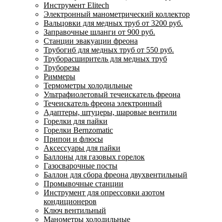
Инструмент Elitech
Электронный манометрический коллектор
Вальцовки для медных труб от 3200 руб.
Заправочные шланги от 900 руб.
Станции эвакуации фреона
Трубогиб для медных труб от 550 руб.
Труборасширитель для медных труб
Труборезы
Риммеры
Термометры холодильные
Ультрафиолетовый течеискатель фреона
Течеискатель фреона электронный
Адаптеры, штуцеры, шаровые вентили
Горелки для пайки
Горелки Bernzomatic
Припои и флюсы
Аксессуары для пайки
Баллоны для газовых горелок
Газосварочные посты
Баллон для сбора фреона двухвентильный
Промывочные станции
Инструмент для опрессовки азотом
кондиционеров
Ключ вентильный
Манометры холодильные