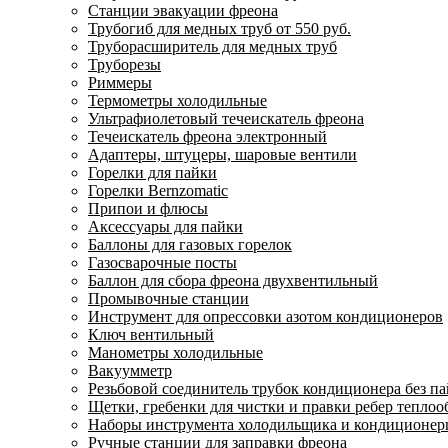
Станции эвакуации фреона
Трубогиб для медных труб от 550 руб.
Труборасширитель для медных труб
Труборезы
Риммеры
Термометры холодильные
Ультрафиолетовый течеискатель фреона
Течеискатель фреона электронный
Адаптеры, штуцеры, шаровые вентили
Горелки для пайки
Горелки Bernzomatic
Припои и флюсы
Аксессуары для пайки
Баллоны для газовых горелок
Газосварочные посты
Баллон для сбора фреона двухвентильный
Промывочные станции
Инструмент для опрессовки азотом кондиционеров
Ключ вентильный
Манометры холодильные
Вакуумметр
Резьбовой соединитель трубок кондиционера без п
Щетки, гребенки для чистки и правки ребер тепло
Наборы инструмента холодильщика и кондиционе
Ручные станции для заправки фреона