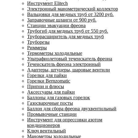
Инструмент Elitech
Электронный манометрический коллектор
Вальцовки для медных труб от 3200 руб.
Заправочные шланги от 900 руб.
Станции эвакуации фреона
Трубогиб для медных труб от 550 руб.
Труборасширитель для медных труб
Труборезы
Риммеры
Термометры холодильные
Ультрафиолетовый течеискатель фреона
Течеискатель фреона электронный
Адаптеры, штуцеры, шаровые вентили
Горелки для пайки
Горелки Bernzomatic
Припои и флюсы
Аксессуары для пайки
Баллоны для газовых горелок
Газосварочные посты
Баллон для сбора фреона двухвентильный
Промывочные станции
Инструмент для опрессовки азотом
кондиционеров
Ключ вентильный
Манометры холодильные