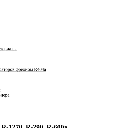
атериалы
раторов фреоном R404a
х
онера
-1270, R-290, R-600a