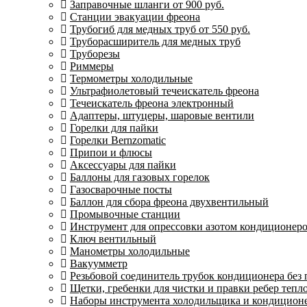
Заправочные шланги от 900 руб.
Станции эвакуации фреона
Трубогиб для медных труб от 550 руб.
Труборасширитель для медных труб
Труборезы
Риммеры
Термометры холодильные
Ультрафиолетовый течеискатель фреона
Течеискатель фреона электронный
Адаптеры, штуцеры, шаровые вентили
Горелки для пайки
Горелки Bernzomatic
Припои и флюсы
Аксессуары для пайки
Баллоны для газовых горелок
Газосварочные посты
Баллон для сбора фреона двухвентильный
Промывочные станции
Инструмент для опрессовки азотом кондиционер
Ключ вентильный
Манометры холодильные
Вакуумметр
Резьбовой соединитель трубок кондиционера без
Щетки, гребенки для чистки и правки ребер теп
Наборы инструмента холодильщика и кондицион