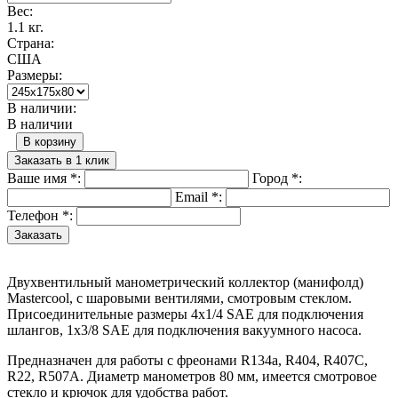
Вес:
1.1 кг.
Страна:
США
Размеры:
В наличии:
В наличии
В корзину
Заказать в 1 клик
Ваше имя
*
:
Город
*
:
Email
*
:
Телефон
*
:
Двухвентильный манометрический коллектор (манифолд)
Mastercool, с шаровыми вентилями, смотровым стеклом.
Присоединительные размеры 4х1/4 SAE для подключения
шлангов, 1х3/8 SAE для подключения вакуумного насоса.
Предназначен для работы с фреонами R134a, R404, R407C,
R22, R507A. Диаметр манометров 80 мм, имеется смотровое
стекло и крючок для удобства работ.