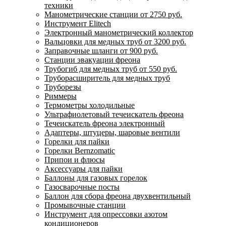
техники
Манометрические станции от 2750 руб.
Инструмент Elitech
Электронный манометрический коллектор
Вальцовки для медных труб от 3200 руб.
Заправочные шланги от 900 руб.
Станции эвакуации фреона
Трубогиб для медных труб от 550 руб.
Труборасширитель для медных труб
Труборезы
Риммеры
Термометры холодильные
Ультрафиолетовый течеискатель фреона
Течеискатель фреона электронный
Адаптеры, штуцеры, шаровые вентили
Горелки для пайки
Горелки Bernzomatic
Припои и флюсы
Аксессуары для пайки
Баллоны для газовых горелок
Газосварочные посты
Баллон для сбора фреона двухвентильный
Промывочные станции
Инструмент для опрессовки азотом
кондиционеров