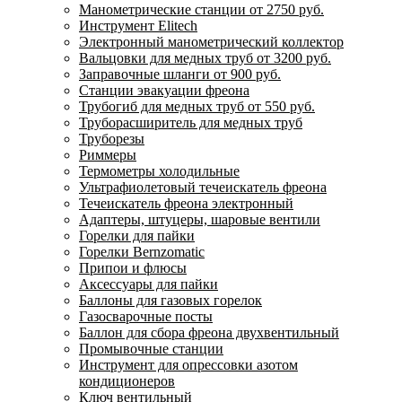
Манометрические станции от 2750 руб.
Инструмент Elitech
Электронный манометрический коллектор
Вальцовки для медных труб от 3200 руб.
Заправочные шланги от 900 руб.
Станции эвакуации фреона
Трубогиб для медных труб от 550 руб.
Труборасширитель для медных труб
Труборезы
Риммеры
Термометры холодильные
Ультрафиолетовый течеискатель фреона
Течеискатель фреона электронный
Адаптеры, штуцеры, шаровые вентили
Горелки для пайки
Горелки Bernzomatic
Припои и флюсы
Аксессуары для пайки
Баллоны для газовых горелок
Газосварочные посты
Баллон для сбора фреона двухвентильный
Промывочные станции
Инструмент для опрессовки азотом
кондиционеров
Ключ вентильный