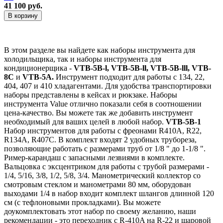
41 100 руб.
В корзину
В этом разделе вы найдете как наборы инструмента для
холодильщика, так и наборы инструмента для
кондиционерщика -
VTB-5B-l, VTB-5B-ll, VTB-5B-lll, VTB-
8C
и
VTB-5A.
Инструмент подходит для работы с 134, 22,
404, 407 и 410 хладагентами. Для удобства транспортировки
наборы представлены в кейсах и рюкзаке. Наборы
инструмента Value отлично показали себя в соотношении
цена-качество. Вы можете так же добавить инструмент
необходимый для ваших целей в любой набор.
VTB-5B-1
Набор инструментов для работы с фреонами R410A, R22,
R134A, R407C. В комплект входят 2 удобных трубореза,
позволяющие работать с размерами труб от 1/8 " до 1-1/8 ".
Ример-карандаш с запасными лезвиями в комплекте.
Вальцовка с эксцентриком для работы с трубой размерами -
1/4, 5/16, 3/8, 1/2, 5/8, 3/4. Манометрический коллектор со
смотровым стеклом и манометрами 80 мм, оборудован
выходами 1/4 в набор входит комплект шлангов длинной 120
см (с тефлоновыми прокладками). Вы можете
доукомплектовать этот набор по своему желанию, наши
рекомендации - это переходник c R-410A на R-22 и шаровой