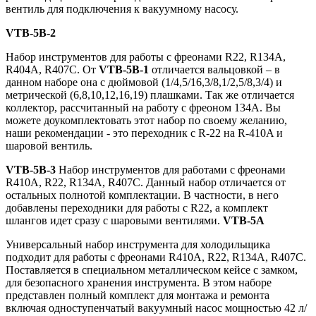
вентиль для подключения к вакуумному насосу.
VTB-5B-2
Набор инструментов для работы с фреонами R22, R134A,
R404A, R407C. От
VTB-5B-1
отличается вальцовкой – в
данном наборе она с дюймовой (1/4,5/16,3/8,1/2,5/8,3/4) и
метрической (6,8,10,12,16,19) плашками. Так же отличается
коллектор, рассчитанный на работу с фреоном 134А. Вы
можете доукомплектовать этот набор по своему желанию,
наши рекомендации - это переходник c R-22 на R-410A и
шаровой вентиль.
VTB-5B-3
Набор инструментов для работами с фреонами
R410A, R22, R134A, R407C. Данный набор отличается от
остальных полнотой комплектации. В частности, в него
добавлены переходники для работы с R22, а комплект
шлангов идет сразу с шаровыми вентилями.
VTB-5А
Универсальный набор инструмента для холодильщика
подходит для работы с фреонами R410A, R22, R134A, R407C.
Поставляется в специальном металлическом кейсе с замком,
для безопасного хранения инструмента. В этом наборе
представлен полный комплект для монтажа и ремонта
включая одноступенчатый вакуумный насос мощностью 42 л/