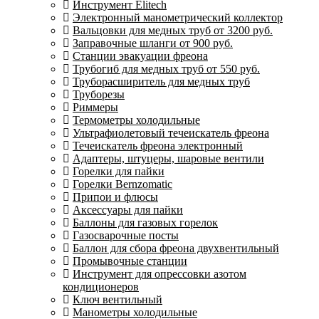
Инструмент Elitech
Электронный манометрический коллектор
Вальцовки для медных труб от 3200 руб.
Заправочные шланги от 900 руб.
Станции эвакуации фреона
Трубогиб для медных труб от 550 руб.
Труборасширитель для медных труб
Труборезы
Риммеры
Термометры холодильные
Ультрафиолетовый течеискатель фреона
Течеискатель фреона электронный
Адаптеры, штуцеры, шаровые вентили
Горелки для пайки
Горелки Bernzomatic
Припои и флюсы
Аксессуары для пайки
Баллоны для газовых горелок
Газосварочные посты
Баллон для сбора фреона двухвентильный
Промывочные станции
Инструмент для опрессовки азотом
кондиционеров
Ключ вентильный
Манометры холодильные