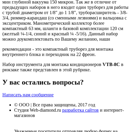
мин глубиной вакуума 150 микрон. Так же в отличие от
предыдущих наборов в него входит один труборез для работы
с трубой диаметром от 1/8" до 1 1/8", труборасширитель - 3/8-
3/4, риммер-карандаш (со сменными лезвиями) и вальцовка с
эксцентриком. Манометрический коллектор более
компактный 63 мм, шланги в базовой комплектации 120 см
(желтый ¼-1/4, синий и красный ¼ -5/16). Данный набор
можно доукомплектовать по Вашему желанию, наши
рекомендации - это компактный труборез для монтажа
внутреннего блока и переходник на 22 фреон.
Набор инструмента для монтажа кондиционеров
VTB-8C
в
рюкзаке также представлен в этой рубрике.
У вас остались вопросы?
Написать нам сообщение
© ООО | Все права защищены, 2017 год
Студия Web-diamond.ru
разработка сайтов
и интернет-
магазинов
Уважаемые посетители отправляя любую форму на