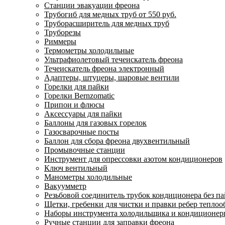
Станции эвакуации фреона
Трубогиб для медных труб от 550 руб.
Труборасширитель для медных труб
Труборезы
Риммеры
Термометры холодильные
Ультрафиолетовый течеискатель фреона
Течеискатель фреона электронный
Адаптеры, штуцеры, шаровые вентили
Горелки для пайки
Горелки Bernzomatic
Припои и флюсы
Аксессуары для пайки
Баллоны для газовых горелок
Газосварочные посты
Баллон для сбора фреона двухвентильный
Промывочные станции
Инструмент для опрессовки азотом кондиционеров
Ключ вентильный
Манометры холодильные
Вакуумметр
Резьбовой соединитель трубок кондиционера без п
Щетки, гребенки для чистки и правки ребер тепло
Наборы инструмента холодильщика и кондиционе
Ручные станции для заправки фреона