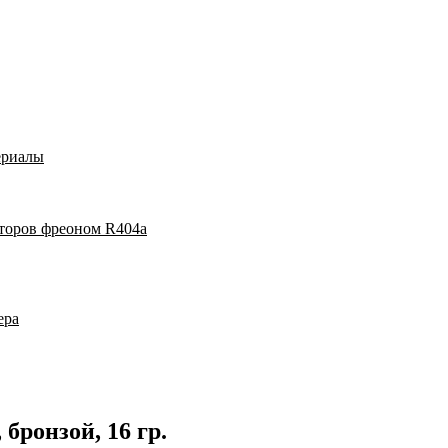
ериалы
аторов фреоном R404a
ера
бронзой, 16 гр.