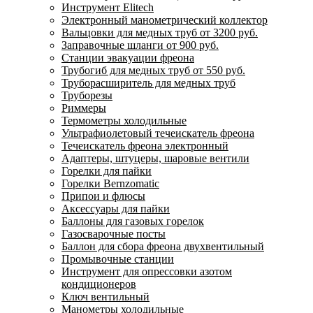
Инструмент Elitech
Электронный манометрический коллектор
Вальцовки для медных труб от 3200 руб.
Заправочные шланги от 900 руб.
Станции эвакуации фреона
Трубогиб для медных труб от 550 руб.
Труборасширитель для медных труб
Труборезы
Риммеры
Термометры холодильные
Ультрафиолетовый течеискатель фреона
Течеискатель фреона электронный
Адаптеры, штуцеры, шаровые вентили
Горелки для пайки
Горелки Bernzomatic
Припои и флюсы
Аксессуары для пайки
Баллоны для газовых горелок
Газосварочные посты
Баллон для сбора фреона двухвентильный
Промывочные станции
Инструмент для опрессовки азотом
кондиционеров
Ключ вентильный
Манометры холодильные