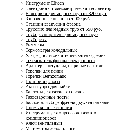
Инструмент Elitech
Электронный манометрический коллектор
Вальцовки для медных труб от 3200 руб.
Заправочные шланги от 900 руб.
Станции эвакуации фреона
Трубогиб для медных труб от 550 руб.
Труборасширитель для медных труб
Труборезы
Риммеры
Термометры холодильные
Ультрафиолетовый течеискатель фреона
Течеискатель фреона электронный
Адаптеры, штуцеры, шаровые вентили
Горелки для пайки
Горелки Bernzomatic
Припои и флюсы
Аксессуары для пайки
Баллоны для газовых горелок
Газосварочные посты
Баллон для сбора фреона двухвентильный
Промывочные станции
Инструмент для опрессовки азотом
кондиционеров
Ключ вентильный
Манометры холодильные