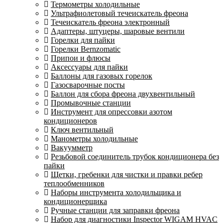
Термометры холодильные
Ультрафиолетовый течеискатель фреона
Течеискатель фреона электронный
Адаптеры, штуцеры, шаровые вентили
Горелки для пайки
Горелки Bernzomatic
Припои и флюсы
Аксессуары для пайки
Баллоны для газовых горелок
Газосварочные посты
Баллон для сбора фреона двухвентильный
Промывочные станции
Инструмент для опрессовки азотом
кондиционеров
Ключ вентильный
Манометры холодильные
Вакуумметр
Резьбовой соединитель трубок кондиционера без
пайки
Щетки, гребенки для чистки и правки ребер
теплообменников
Наборы инструмента холодильщика и
кондиционерщика
Ручные станции для заправки фреона
Набор для диагностики Inspector WIGAM HVAC