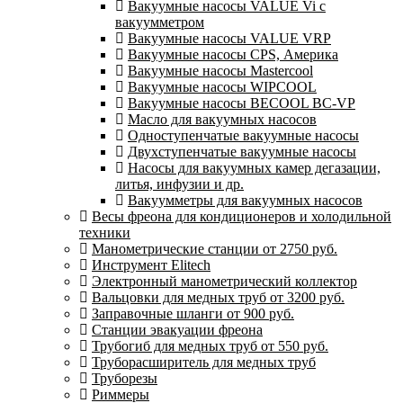
Вакуумные насосы VALUE Vi с
вакуумметром
Вакуумные насосы VALUE VRP
Вакуумные насосы CPS, Америка
Вакуумные насосы Mastercool
Вакуумные насосы WIPCOOL
Вакуумные насосы BECOOL BC-VP
Масло для вакуумных насосов
Одноступенчатые вакуумные насосы
Двухступенчатые вакуумные насосы
Насосы для вакуумных камер дегазации,
литья, инфузии и др.
Вакуумметры для вакуумных насосов
Весы фреона для кондиционеров и холодильной
техники
Манометрические станции от 2750 руб.
Инструмент Elitech
Электронный манометрический коллектор
Вальцовки для медных труб от 3200 руб.
Заправочные шланги от 900 руб.
Станции эвакуации фреона
Трубогиб для медных труб от 550 руб.
Труборасширитель для медных труб
Труборезы
Риммеры