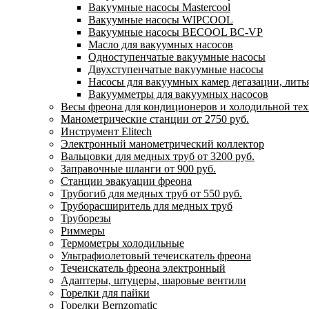
Вакуумные насосы Mastercool
Вакуумные насосы WIPCOOL
Вакуумные насосы BECOOL BC-VP
Масло для вакуумных насосов
Одноступенчатые вакуумные насосы
Двухступенчатые вакуумные насосы
Насосы для вакуумных камер дегазации, литья
Вакуумметры для вакуумных насосов
Весы фреона для кондиционеров и холодильной те
Манометрические станции от 2750 руб.
Инструмент Elitech
Электронный манометрический коллектор
Вальцовки для медных труб от 3200 руб.
Заправочные шланги от 900 руб.
Станции эвакуации фреона
Трубогиб для медных труб от 550 руб.
Труборасширитель для медных труб
Труборезы
Риммеры
Термометры холодильные
Ультрафиолетовый течеискатель фреона
Течеискатель фреона электронный
Адаптеры, штуцеры, шаровые вентили
Горелки для пайки
Горелки Bernzomatic