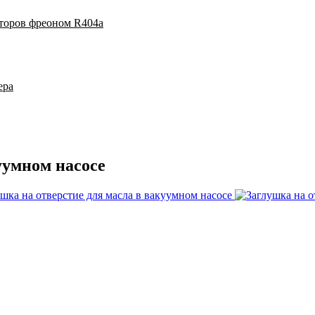
аторов фреоном R404a
ера
уумном насосе