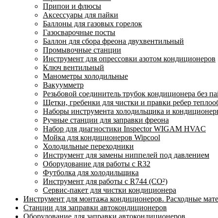
Припои и флюсы
Аксессуары для пайки
Баллоны для газовых горелок
Газосварочные посты
Баллон для сбора фреона двухвентильный
Промывочные станции
Инструмент для опрессовки азотом кондиционеров
Ключ вентильный
Манометры холодильные
Вакуумметр
Резьбовой соединитель трубок кондиционера без п
Щетки, гребенки для чистки и правки ребер тепло
Наборы инструмента холодильщика и кондиционе
Ручные станции для заправки фреона
Набор для диагностики Inspector WIGAM HVAC
Мойка для кондиционеров Wipcool
Холодильные переходники
Инструмент для замены ниппелей под давлением
Оборудование для работы с R32
Футболка для холодильщика
Инструмент для работы с R744 (CO²)
Сервис-пакет для чистки кондиционера
Инструмент для монтажа кондиционеров. Расходные мат
Станции для заправки автокондиционеров
Оборудование для заправки автокондиционеров