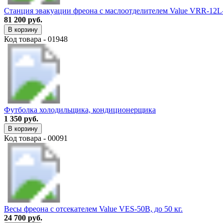
Станция эвакуации фреона с маслоотделителем Value VRR-12
81 200 руб.
В корзину
Код товара - 01948
Футболка холодильщика, кондиционерщика
1 350 руб.
В корзину
Код товара - 00091
Весы фреона с отсекателем Value VES-50B, до 50 кг.
24 700 руб.