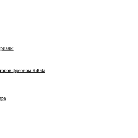
ериалы
аторов фреоном R404a
ера