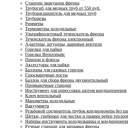
Станции эвакуации фреона
Трубогиб для медных труб от 550 руб.
Труборасширитель для медных труб
Труборезы
Риммеры
Термометры холодильные
Ультрафиолетовый течеискатель фреона
Течеискатель фреона электронный
Адаптеры, штуцеры, шаровые вентили
Горелки для пайки
Горелки Bernzomatic
Припои и флюсы
Аксессуары для пайки
Баллоны для газовых горелок
Газосварочные посты
Баллон для сбора фреона двухвентильный
Промывочные станции
Инструмент для опрессовки азотом кондиционеров
Ключ вентильный
Манометры холодильные
Вакуумметр
Резьбовой соединитель трубок кондиционера без п
Щетки, гребенки для чистки и правки ребер тепло
Наборы инструмента холодильщика и кондиционе
Ручные станции для заправки фреона