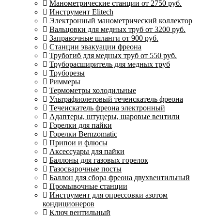
Манометрические станции от 2750 руб.
Инструмент Elitech
Электронный манометрический коллектор
Вальцовки для медных труб от 3200 руб.
Заправочные шланги от 900 руб.
Станции эвакуации фреона
Трубогиб для медных труб от 550 руб.
Труборасширитель для медных труб
Труборезы
Риммеры
Термометры холодильные
Ультрафиолетовый течеискатель фреона
Течеискатель фреона электронный
Адаптеры, штуцеры, шаровые вентили
Горелки для пайки
Горелки Bernzomatic
Припои и флюсы
Аксессуары для пайки
Баллоны для газовых горелок
Газосварочные посты
Баллон для сбора фреона двухвентильный
Промывочные станции
Инструмент для опрессовки азотом
кондиционеров
Ключ вентильный