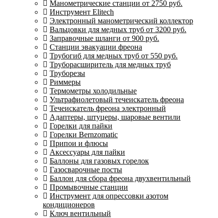
Манометрические станции от 2750 руб.
Инструмент Elitech
Электронный манометрический коллектор
Вальцовки для медных труб от 3200 руб.
Заправочные шланги от 900 руб.
Станции эвакуации фреона
Трубогиб для медных труб от 550 руб.
Труборасширитель для медных труб
Труборезы
Риммеры
Термометры холодильные
Ультрафиолетовый течеискатель фреона
Течеискатель фреона электронный
Адаптеры, штуцеры, шаровые вентили
Горелки для пайки
Горелки Bernzomatic
Припои и флюсы
Аксессуары для пайки
Баллоны для газовых горелок
Газосварочные посты
Баллон для сбора фреона двухвентильный
Промывочные станции
Инструмент для опрессовки азотом
кондиционеров
Ключ вентильный