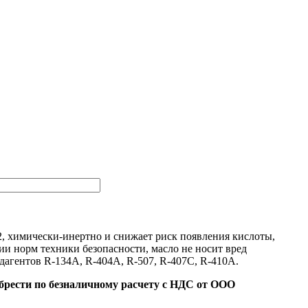
2, химически-инертно и снижает риск появления кислоты,
и норм техники безопасности, масло не носит вред
агентов R-134A, R-404A, R-507, R-407C, R-410A.
обрести по безналичному расчету с НДС от ООО