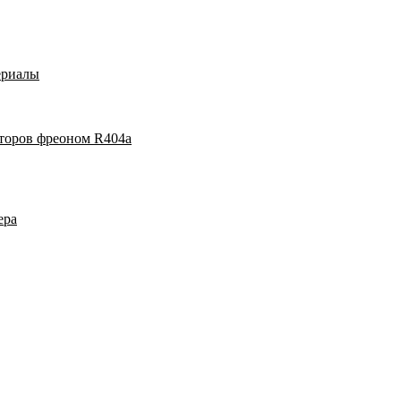
ериалы
аторов фреоном R404a
ера