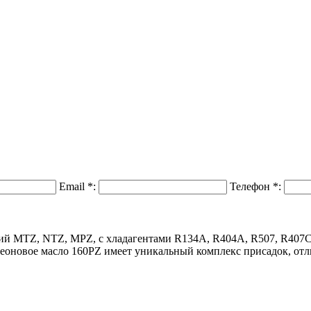
Email
*
:
Телефон
*
:
серий MTZ, NTZ, MPZ, с хладагентами R134A, R404A, R507, R40
еоновое масло 160PZ имеет уникальный комплекс присадок, отли