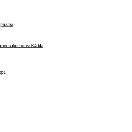
ериалы
аторов фреоном R404a
ера