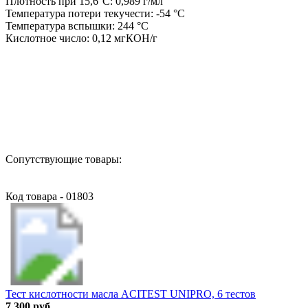
Плотность при 15,6°C: 0,989 г/мл
Температура потери текучести: -54 °C
Температура вспышки: 244 °C
Кислотное число: 0,12 мгКОН/г
Назад в выбранную категорию
Сопутствующие товары:
Код товара - 01803
Тест кислотности масла ACITEST UNIPRO, 6 тестов
7 300 руб.