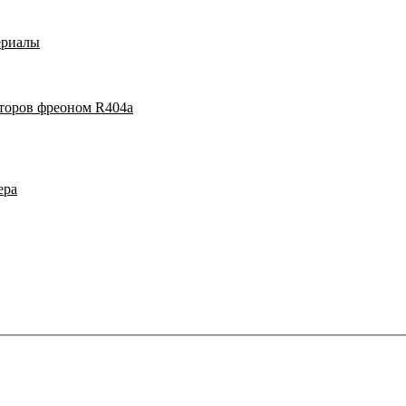
ериалы
аторов фреоном R404a
ера