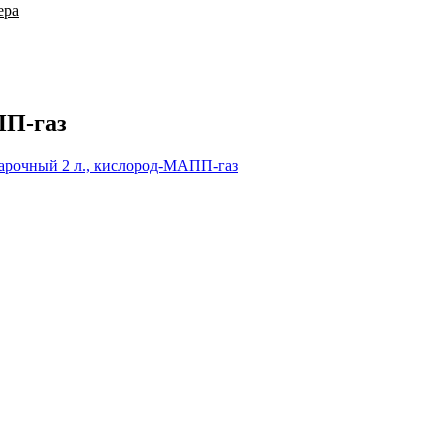
ера
ПП-газ