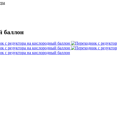
ера
й баллон