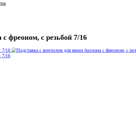
ера
с фреоном, с резьбой 7/16