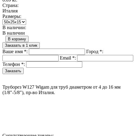
Страна:
Италия
Размеры:
В наличии:
В наличии
В корзину
Заказать в 1 клик
Ваше имя
*
:
Город
*
:
Email
*
:
Телефон
*
:
Труборез W127 Wigam для труб диаметром от 4 до 16 мм
(1/8"-5/8"), пр-во Италия.
Назад в выбранную категорию
Сопутствующие товары: