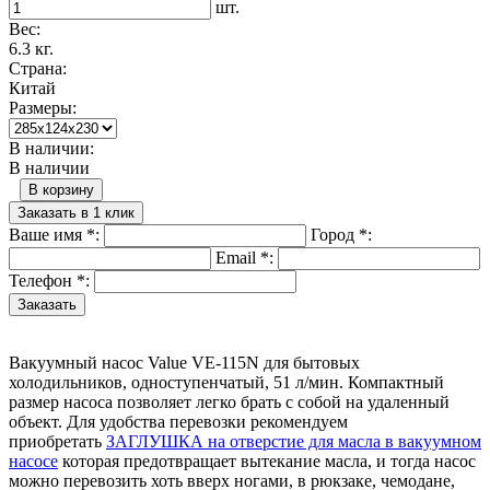
шт.
Вес:
6.3 кг.
Страна:
Китай
Размеры:
В наличии:
В наличии
В корзину
Заказать в 1 клик
Ваше имя
*
:
Город
*
:
Email
*
:
Телефон
*
:
Вакуумный насос Value VE-115N для бытовых
холодильников, одноступенчатый, 51 л/мин. Компактный
размер насоса позволяет легко брать с собой на удаленный
объект. Для удобства перевозки рекомендуем
приобретать
ЗАГЛУШКА на отверстие для масла в вакуумном
насосе
которая предотвращает вытекание масла, и тогда насос
можно перевозить хоть вверх ногами, в рюкзаке, чемодане,